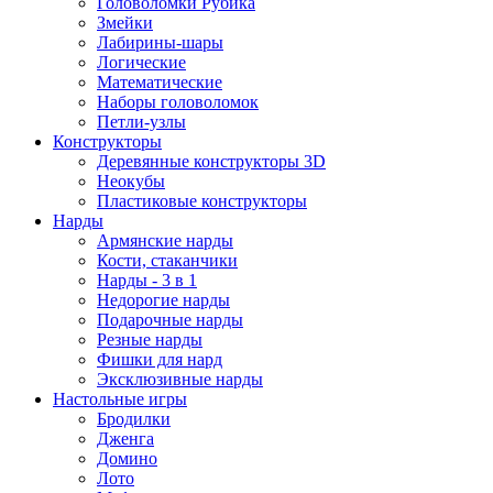
Головоломки Рубика
Змейки
Лабирины-шары
Логические
Математические
Наборы головоломок
Петли-узлы
Конструкторы
Деревянные конструкторы 3D
Неокубы
Пластиковые конструкторы
Нарды
Армянские нарды
Кости, стаканчики
Нарды - 3 в 1
Недорогие нарды
Подарочные нарды
Резные нарды
Фишки для нард
Эксклюзивные нарды
Настольные игры
Бродилки
Дженга
Домино
Лото