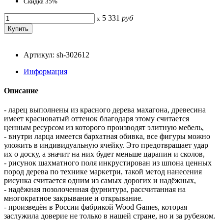
Скидка 35%
5 331
руб
x
Артикул: sh-302612
Информация
Описание
- ларец выполнены из красного дерева махагона, древесина
имеет красноватый оттенок благодаря этому считается
ценным ресурсом из которого производят элитную мебель,
- внутри ларца имеется бархатная обивка, все фигуры можно
уложить в индивидуальную ячейку. Это предотвращает удар
их о доску, а значит на них будет меньше царапин и сколов,
- рисунок шахматного поля инкрустирован из шпона ценных
пород дерева по технике маркетри, такой метод нанесения
рисунка считается одним из самых дорогих и надёжных,
- надёжная позолоченная фурнитура, рассчитанная на
многократное закрывание и открывание.
- произведён в России фабрикой Wood Games, которая
заслужила доверие не только в нашей стране, но и за рубежом.