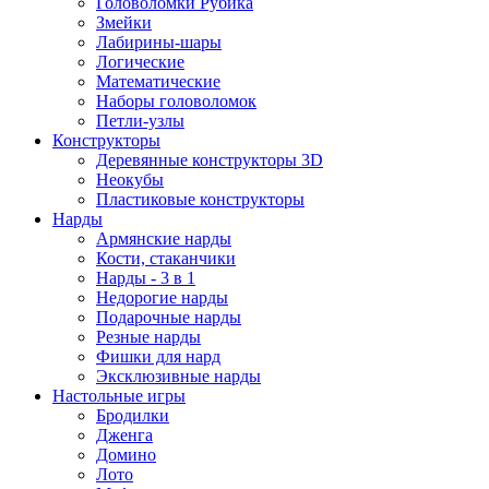
Головоломки Рубика
Змейки
Лабирины-шары
Логические
Математические
Наборы головоломок
Петли-узлы
Конструкторы
Деревянные конструкторы 3D
Неокубы
Пластиковые конструкторы
Нарды
Армянские нарды
Кости, стаканчики
Нарды - 3 в 1
Недорогие нарды
Подарочные нарды
Резные нарды
Фишки для нард
Эксклюзивные нарды
Настольные игры
Бродилки
Дженга
Домино
Лото