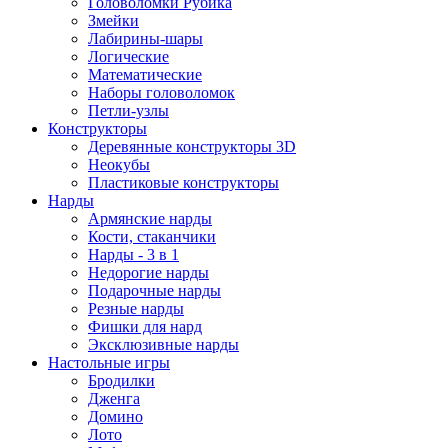
Головоломки Рубика
Змейки
Лабирины-шары
Логические
Математические
Наборы головоломок
Петли-узлы
Конструкторы
Деревянные конструкторы 3D
Неокубы
Пластиковые конструкторы
Нарды
Армянские нарды
Кости, стаканчики
Нарды - 3 в 1
Недорогие нарды
Подарочные нарды
Резные нарды
Фишки для нард
Эксклюзивные нарды
Настольные игры
Бродилки
Дженга
Домино
Лото