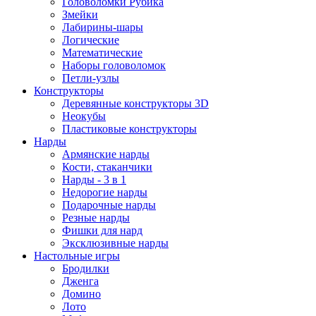
Головоломки Рубика
Змейки
Лабирины-шары
Логические
Математические
Наборы головоломок
Петли-узлы
Конструкторы
Деревянные конструкторы 3D
Неокубы
Пластиковые конструкторы
Нарды
Армянские нарды
Кости, стаканчики
Нарды - 3 в 1
Недорогие нарды
Подарочные нарды
Резные нарды
Фишки для нард
Эксклюзивные нарды
Настольные игры
Бродилки
Дженга
Домино
Лото