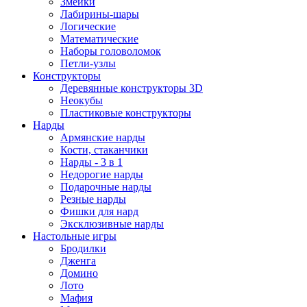
Змейки
Лабирины-шары
Логические
Математические
Наборы головоломок
Петли-узлы
Конструкторы
Деревянные конструкторы 3D
Неокубы
Пластиковые конструкторы
Нарды
Армянские нарды
Кости, стаканчики
Нарды - 3 в 1
Недорогие нарды
Подарочные нарды
Резные нарды
Фишки для нард
Эксклюзивные нарды
Настольные игры
Бродилки
Дженга
Домино
Лото
Мафия