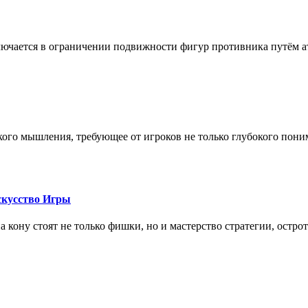
лючается в ограничении подвижности фигур противника путём ат
кого мышления, требующее от игроков не только глубокого пони
скусство Игры
на кону стоят не только фишки, но и мастерство стратегии, остро