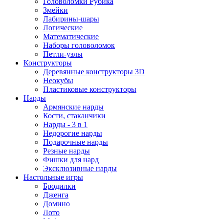
Головоломки Рубика
Змейки
Лабирины-шары
Логические
Математические
Наборы головоломок
Петли-узлы
Конструкторы
Деревянные конструкторы 3D
Неокубы
Пластиковые конструкторы
Нарды
Армянские нарды
Кости, стаканчики
Нарды - 3 в 1
Недорогие нарды
Подарочные нарды
Резные нарды
Фишки для нард
Эксклюзивные нарды
Настольные игры
Бродилки
Дженга
Домино
Лото