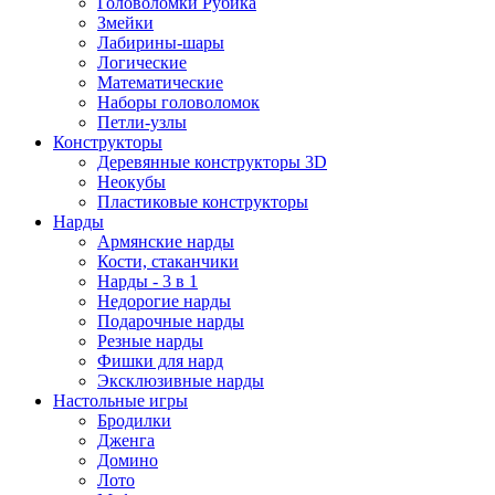
Головоломки Рубика
Змейки
Лабирины-шары
Логические
Математические
Наборы головоломок
Петли-узлы
Конструкторы
Деревянные конструкторы 3D
Неокубы
Пластиковые конструкторы
Нарды
Армянские нарды
Кости, стаканчики
Нарды - 3 в 1
Недорогие нарды
Подарочные нарды
Резные нарды
Фишки для нард
Эксклюзивные нарды
Настольные игры
Бродилки
Дженга
Домино
Лото