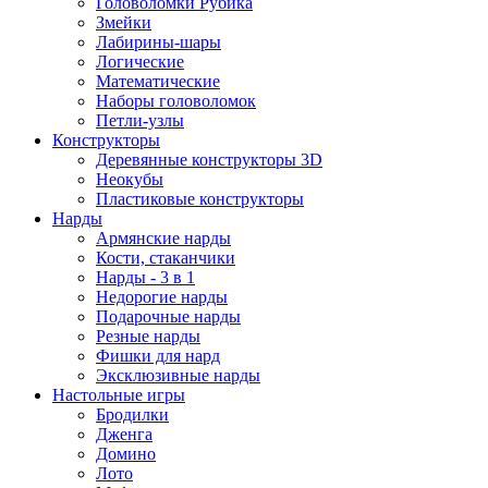
Головоломки Рубика
Змейки
Лабирины-шары
Логические
Математические
Наборы головоломок
Петли-узлы
Конструкторы
Деревянные конструкторы 3D
Неокубы
Пластиковые конструкторы
Нарды
Армянские нарды
Кости, стаканчики
Нарды - 3 в 1
Недорогие нарды
Подарочные нарды
Резные нарды
Фишки для нард
Эксклюзивные нарды
Настольные игры
Бродилки
Дженга
Домино
Лото