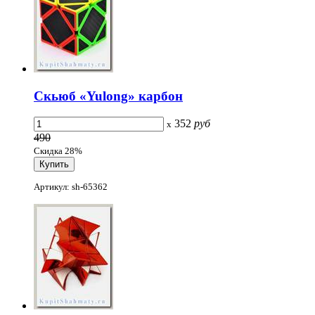
Скьюб «Yulong» карбон
352
руб
x
490
Скидка 28%
Артикул: sh-65362