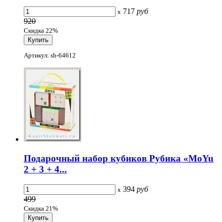
717
руб
x
920
Скидка 22%
Артикул: sh-64612
Подарочный набор кубиков Рубика «MoYu
2 + 3 + 4...
394
руб
x
499
Скидка 21%