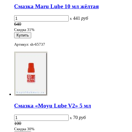
Смазка Maru Lube 10 мл жёлтая
441
руб
x
640
Скидка 31%
Артикул: sh-65737
Смазка «Moyu Lube V2» 5 мл
70
руб
x
100
Скидка 30%