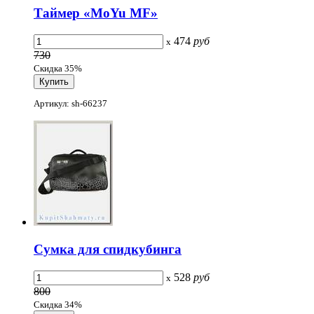
Таймер «MoYu MF»
474
руб
x
730
Скидка 35%
Артикул: sh-66237
Сумка для спидкубинга
528
руб
x
800
Скидка 34%