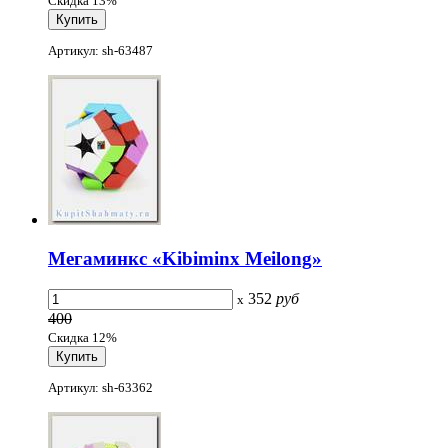
Скидка 13%
Артикул: sh-63487
Мегаминкс «Kibiminx Meilong»
352
руб
x
400
Скидка 12%
Артикул: sh-63362