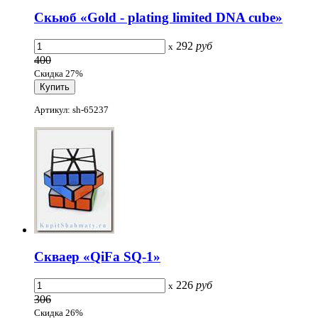
Скьюб «Gold - plating limited DNA cube»
292
руб
x
400
Скидка 27%
Артикул: sh-65237
Скваер «QiFa SQ-1»
226
руб
x
306
Скидка 26%