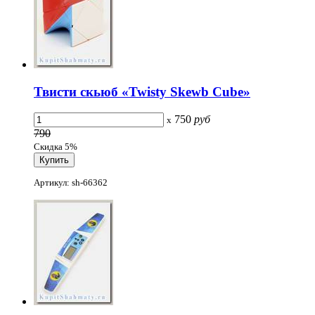
Твисти скьюб «Twisty Skewb Сube»
750
руб
x
790
Скидка 5%
Артикул: sh-66362