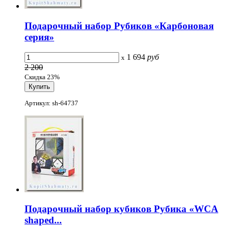
Подарочный набор Рубиков «Карбоновая
серия»
1 694
руб
x
2 200
Скидка 23%
Артикул: sh-64737
Подарочный набор кубиков Рубика «WCA
shaped...