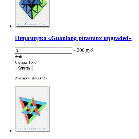
Пирамидка «Guanlong piraminx upgraded»
306
руб
x
360
Скидка 15%
Артикул: sh-63737