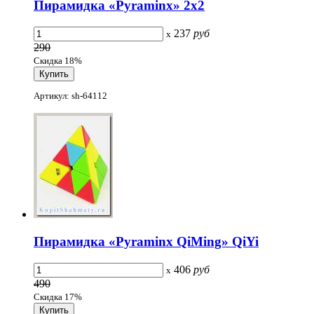
Пирамидка «Pyraminx» 2x2
237
руб
x
290
Скидка 18%
Артикул: sh-64112
Пирамидка «Pyraminx QiMing» QiYi
406
руб
x
490
Скидка 17%