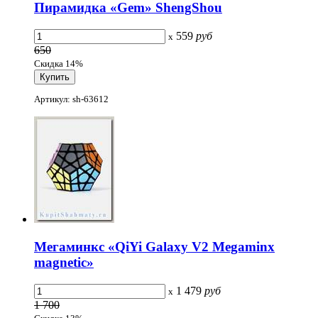
Пирамидка «Gem» ShengShou
559
руб
x
650
Скидка 14%
Артикул: sh-63612
Мегаминкс «QiYi Galaxy V2 Megaminx
magnetic»
1 479
руб
x
1 700