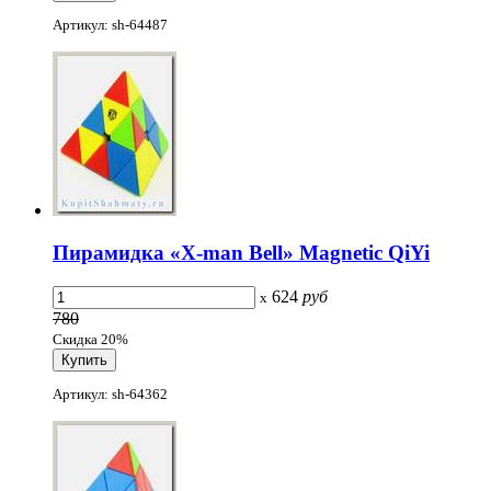
Артикул: sh-64487
Пирамидка «X-man Bell» Magnetic QiYi
624
руб
x
780
Скидка 20%
Артикул: sh-64362