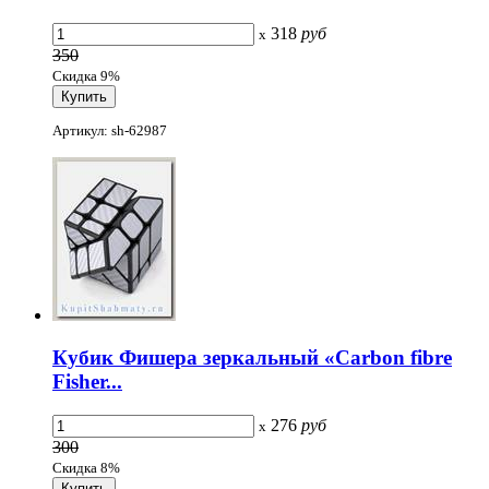
318
руб
x
350
Скидка 9%
Артикул: sh-62987
Кубик Фишера зеркальный «Carbon fibre
Fisher...
276
руб
x
300
Скидка 8%