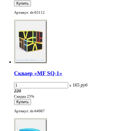
Артикул: sh-65112
Скваер «MF SQ-1»
165
руб
x
220
Скидка 25%
Артикул: sh-64987