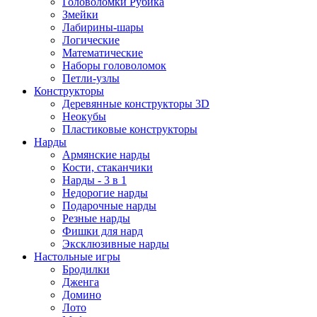
Головоломки Рубика
Змейки
Лабирины-шары
Логические
Математические
Наборы головоломок
Петли-узлы
Конструкторы
Деревянные конструкторы 3D
Неокубы
Пластиковые конструкторы
Нарды
Армянские нарды
Кости, стаканчики
Нарды - 3 в 1
Недорогие нарды
Подарочные нарды
Резные нарды
Фишки для нард
Эксклюзивные нарды
Настольные игры
Бродилки
Дженга
Домино
Лото