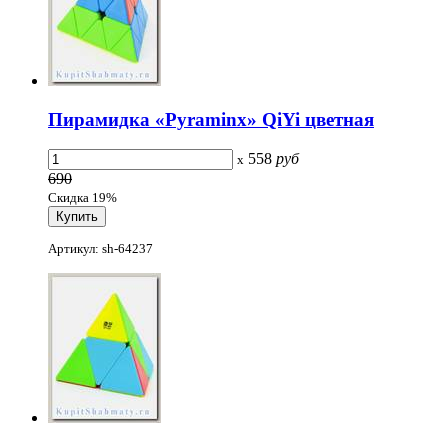
Пирамидка «Pyraminx» QiYi цветная
558
руб
x
690
Скидка 19%
Артикул: sh-64237