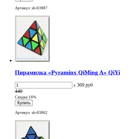
Артикул: sh-63987
Пирамидка «Pyraminx QiMing A» QiYi
369
руб
x
440
Скидка 16%
Артикул: sh-63862