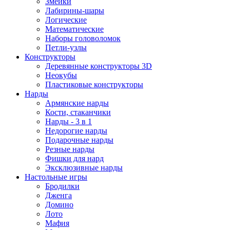
Змейки
Лабирины-шары
Логические
Математические
Наборы головоломок
Петли-узлы
Конструкторы
Деревянные конструкторы 3D
Неокубы
Пластиковые конструкторы
Нарды
Армянские нарды
Кости, стаканчики
Нарды - 3 в 1
Недорогие нарды
Подарочные нарды
Резные нарды
Фишки для нард
Эксклюзивные нарды
Настольные игры
Бродилки
Дженга
Домино
Лото
Мафия