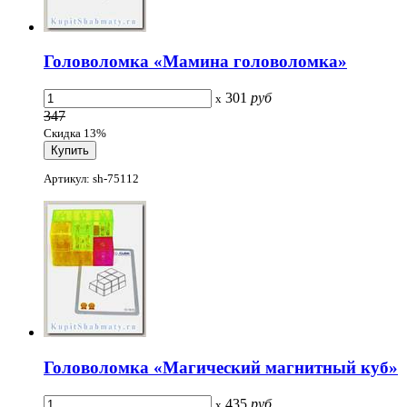
Головоломка «Мамина головоломка»
301
руб
x
347
Скидка 13%
Артикул: sh-75112
Головоломка «Магический магнитный куб»
435
руб
x