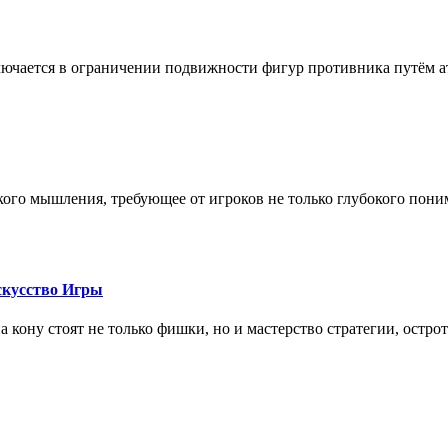
лючается в ограничении подвижности фигур противника путём ат
кого мышления, требующее от игроков не только глубокого пони
скусство Игры
на кону стоят не только фишки, но и мастерство стратегии, остро