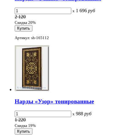
1 696
руб
x
2 120
Скидка 20%
Артикул: sh-165112
Нарды «Узор» тонированные
988
руб
x
1 220
Скидка 19%