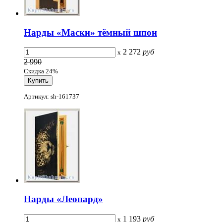
Нарды «Маски» тёмный шпон
2 272
руб
x
2 990
Скидка 24%
Артикул: sh-161737
Нарды «Леопард»
1 193
руб
x