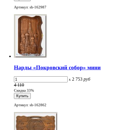
Артикул: sh-162987
Нарды «Покровский собор» мини
2 753
руб
x
4 110
Скидка 33%
Артикул: sh-162862