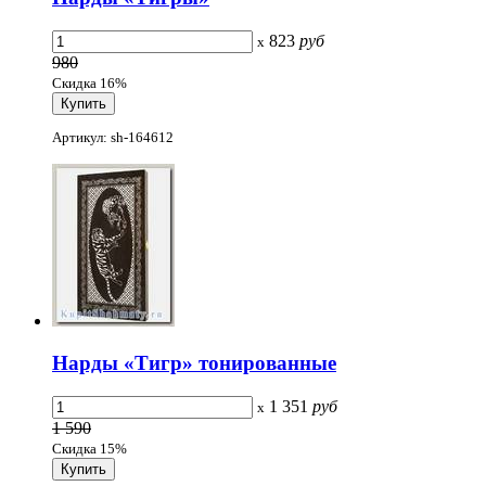
823
руб
x
980
Скидка 16%
Артикул: sh-164612
Нарды «Тигр» тонированные
1 351
руб
x
1 590
Скидка 15%