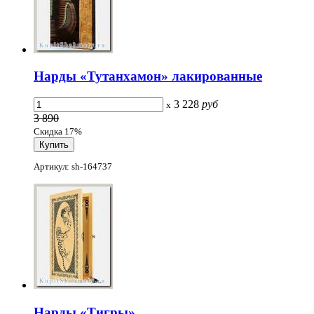
Нарды «Тутанхамон» лакированные
3 228
руб
x
3 890
Скидка 17%
Артикул: sh-164737
Нарды «Тигры»