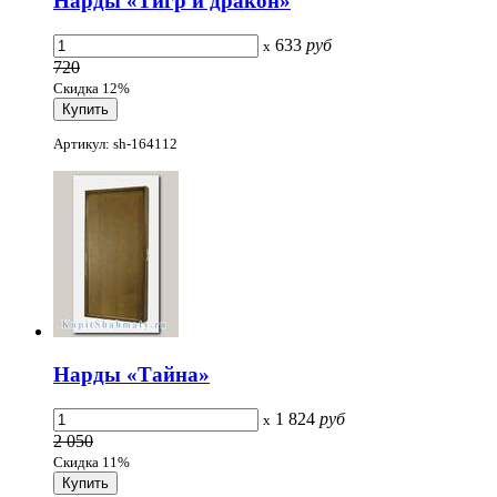
Нарды «Тигр и дракон»
633
руб
x
720
Скидка 12%
Артикул: sh-164112
Нарды «Тайна»
1 824
руб
x
2 050
Скидка 11%