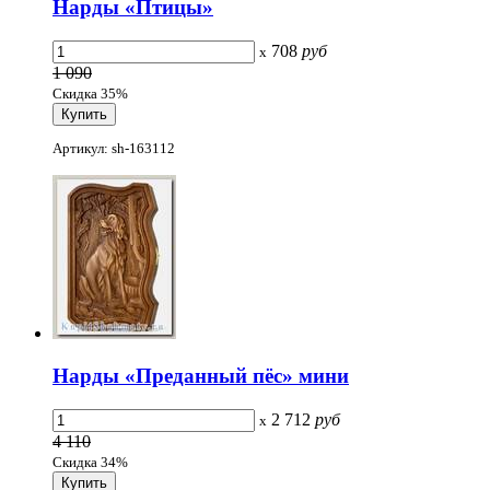
Нарды «Птицы»
708
руб
x
1 090
Скидка 35%
Артикул: sh-163112
Нарды «Преданный пёс» мини
2 712
руб
x
4 110
Скидка 34%