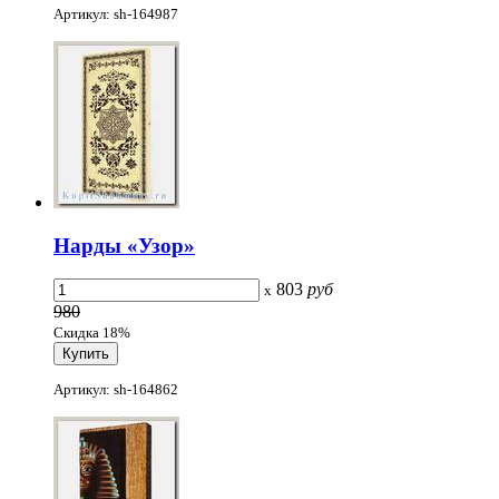
Артикул: sh-164987
Нарды «Узор»
803
руб
x
980
Скидка 18%
Артикул: sh-164862