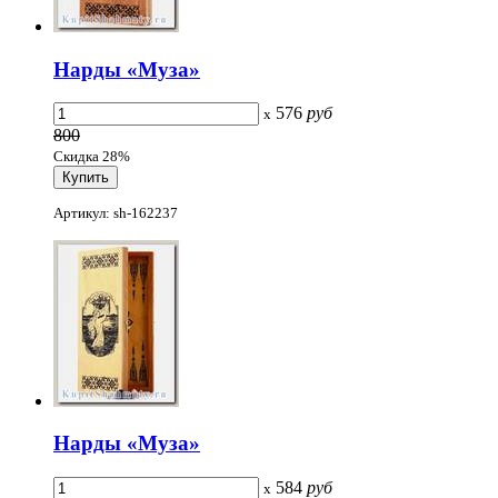
Нарды «Муза»
576
руб
x
800
Скидка 28%
Артикул: sh-162237
Нарды «Муза»
584
руб
x