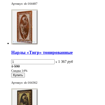
Артикул: sh-164487
Нарды «Тигр» тонированные
1 367
руб
x
1 590
Скидка 14%
Артикул: sh-164362