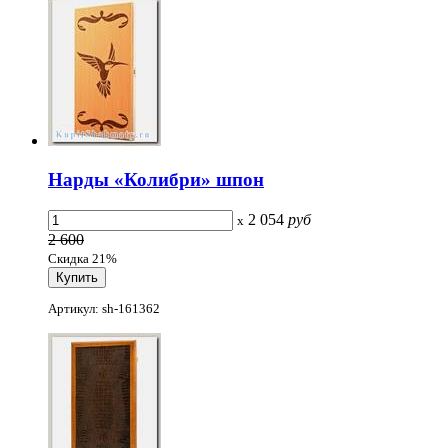
Нарды «Колибри» шпон
2 054
руб
x
2 600
Скидка 21%
Артикул: sh-161362