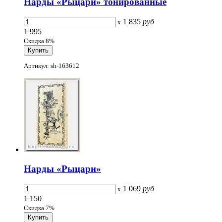
Нарды «Рыцари» тонированные
1 835
руб
x
1 995
Скидка 8%
Артикул: sh-163612
Нарды «Рыцари»
1 069
руб
x
1 150
Скидка 7%