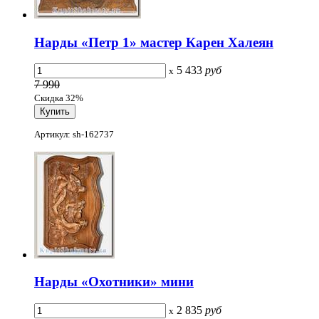
Нарды «Петр 1» мастер Карен Халеян
5 433
руб
x
7 990
Скидка 32%
Артикул: sh-162737
Нарды «Охотники» мини
2 835
руб
x