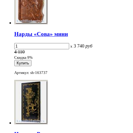
Нарды «Сова» мини
3 740
руб
x
4 110
Скидка 9%
Артикул: sh-163737