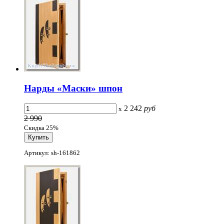
Нарды «Маски» шпон
2 242
руб
x
2 990
Скидка 25%
Артикул: sh-161862