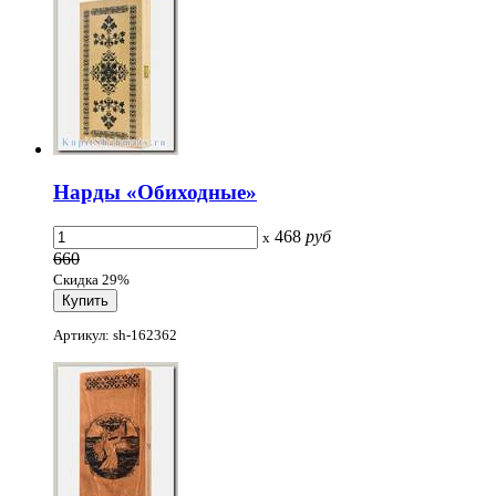
Нарды «Обиходные»
468
руб
x
660
Скидка 29%
Артикул: sh-162362