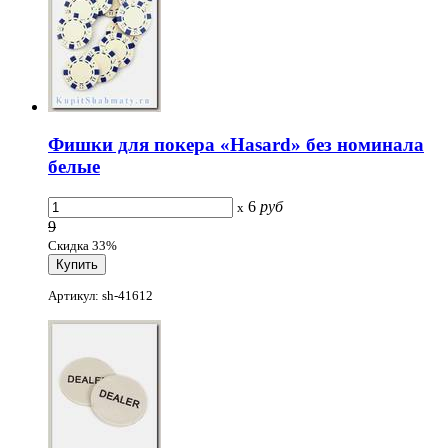
Фишки для покера «Hasard» без номинала
белые
6
руб
x
9
Скидка 33%
Артикул: sh-41612