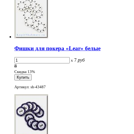
Фишки для покера «Lear» белые
7
руб
x
8
Скидка 13%
Артикул: sh-43487