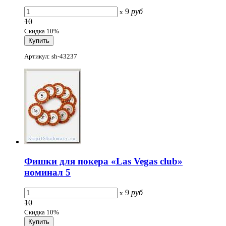
9
руб
x
10
Скидка 10%
Артикул: sh-43237
Фишки для покера «Las Vegas club»
номинал 5
9
руб
x
10
Скидка 10%