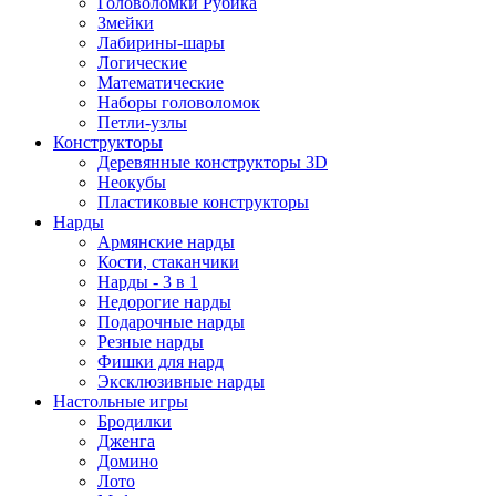
Головоломки Рубика
Змейки
Лабирины-шары
Логические
Математические
Наборы головоломок
Петли-узлы
Конструкторы
Деревянные конструкторы 3D
Неокубы
Пластиковые конструкторы
Нарды
Армянские нарды
Кости, стаканчики
Нарды - 3 в 1
Недорогие нарды
Подарочные нарды
Резные нарды
Фишки для нард
Эксклюзивные нарды
Настольные игры
Бродилки
Дженга
Домино
Лото