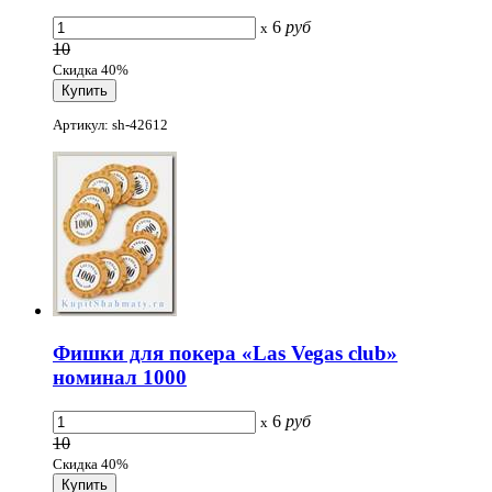
6
руб
x
10
Скидка 40%
Артикул: sh-42612
Фишки для покера «Las Vegas club»
номинал 1000
6
руб
x
10
Скидка 40%