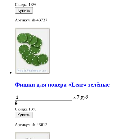
Скидка 13%
Артикул: sh-43737
Фишки для покера «Lear» зелёные
7
руб
x
8
Скидка 13%
Артикул: sh-43612