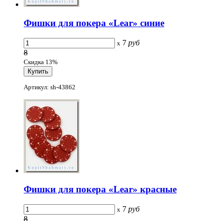
Фишки для покера «Lear» синие
7
руб
x
8
Скидка 13%
Артикул: sh-43862
Фишки для покера «Lear» красные
7
руб
x
8