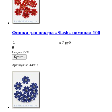
Фишки для покера «Slash» номинал 100
7
руб
x
9
Скидка 22%
Артикул: sh-44987