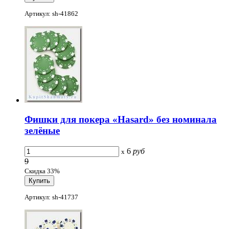
Артикул: sh-41862
Фишки для покера «Hasard» без номинала
зелёные
6
руб
x
9
Скидка 33%
Артикул: sh-41737