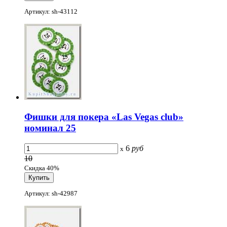
Артикул: sh-43112
Фишки для покера «Las Vegas club»
номинал 25
6
руб
x
10
Скидка 40%
Артикул: sh-42987