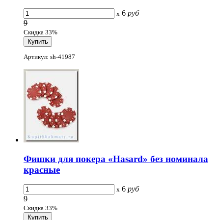
6
руб
x
9
Скидка 33%
Артикул: sh-41987
Фишки для покера «Hasard» без номинала
красные
6
руб
x
9
Скидка 33%