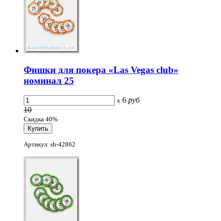
Фишки для покера «Las Vegas club»
номинал 25
6
руб
x
10
Скидка 40%
Артикул: sh-42862