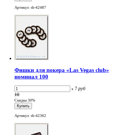
Артикул: sh-42487
Фишки для покера «Las Vegas club»
номинал 100
7
руб
x
10
Скидка 30%
Артикул: sh-42362