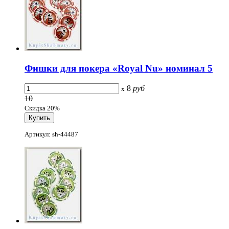
Фишки для покера «Royal Nu» номинал 5
8
руб
x
10
Скидка 20%
Артикул: sh-44487